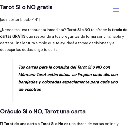
Ir
Tarot SI o NO gratis
al
Main
contenido
[adinserter block=»14″]
Menu
¿Necesitas una respuesta inmediata?
Tarot SI o NO
te ofrece la
tirada de
cartas GRATIS
que responde a tus preguntas de forma sencilla, fiable y
certera. Una lectura simple que te ayudará a tomar decisiones y a
despejar las dudas, elige tu carta.
Tus cartas para la consulta del Tarot Si o NO con
Mármara Tarot están listas, se limpian cada día, son
barajadas y colocadas especiamente para cada uno
de vosotros
Oráculo Si o NO, Tarot una carta
El
Tarot de una carta o Tarot Si o No
es una tirada de cartas online y