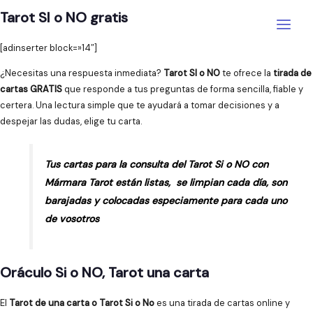
Ir
Tarot SI o NO gratis
al
Main
contenido
[adinserter block=»14″]
Menu
¿Necesitas una respuesta inmediata?
Tarot SI o NO
te ofrece la
tirada de
cartas GRATIS
que responde a tus preguntas de forma sencilla, fiable y
certera. Una lectura simple que te ayudará a tomar decisiones y a
despejar las dudas, elige tu carta.
Tus cartas para la consulta del Tarot Si o NO con
Mármara Tarot están listas, se limpian cada día, son
barajadas y colocadas especiamente para cada uno
de vosotros
Oráculo Si o NO, Tarot una carta
El
Tarot de una carta o Tarot Si o No
es una tirada de cartas online y