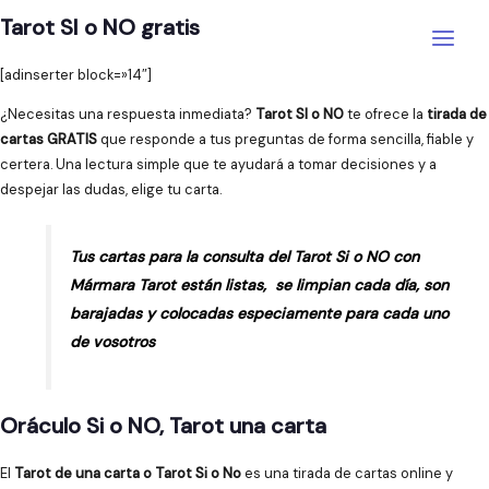
Ir
Tarot SI o NO gratis
al
Main
contenido
[adinserter block=»14″]
Menu
¿Necesitas una respuesta inmediata?
Tarot SI o NO
te ofrece la
tirada de
cartas GRATIS
que responde a tus preguntas de forma sencilla, fiable y
certera. Una lectura simple que te ayudará a tomar decisiones y a
despejar las dudas, elige tu carta.
Tus cartas para la consulta del Tarot Si o NO con
Mármara Tarot están listas, se limpian cada día, son
barajadas y colocadas especiamente para cada uno
de vosotros
Oráculo Si o NO, Tarot una carta
El
Tarot de una carta o Tarot Si o No
es una tirada de cartas online y