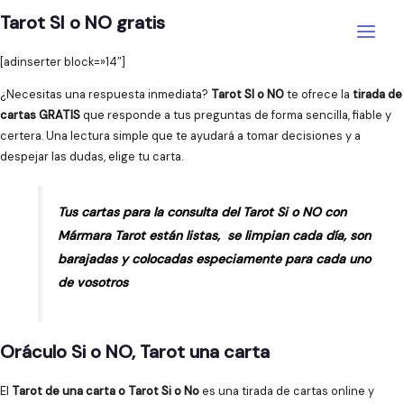
Ir
Tarot SI o NO gratis
al
Main
contenido
[adinserter block=»14″]
Menu
¿Necesitas una respuesta inmediata?
Tarot SI o NO
te ofrece la
tirada de
cartas GRATIS
que responde a tus preguntas de forma sencilla, fiable y
certera. Una lectura simple que te ayudará a tomar decisiones y a
despejar las dudas, elige tu carta.
Tus cartas para la consulta del Tarot Si o NO con
Mármara Tarot están listas, se limpian cada día, son
barajadas y colocadas especiamente para cada uno
de vosotros
Oráculo Si o NO, Tarot una carta
El
Tarot de una carta o Tarot Si o No
es una tirada de cartas online y