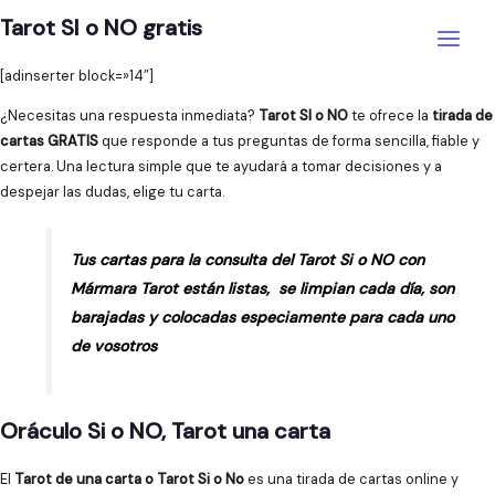
Ir
Tarot SI o NO gratis
al
Main
contenido
[adinserter block=»14″]
Menu
¿Necesitas una respuesta inmediata?
Tarot SI o NO
te ofrece la
tirada de
cartas GRATIS
que responde a tus preguntas de forma sencilla, fiable y
certera. Una lectura simple que te ayudará a tomar decisiones y a
despejar las dudas, elige tu carta.
Tus cartas para la consulta del Tarot Si o NO con
Mármara Tarot están listas, se limpian cada día, son
barajadas y colocadas especiamente para cada uno
de vosotros
Oráculo Si o NO, Tarot una carta
El
Tarot de una carta o Tarot Si o No
es una tirada de cartas online y