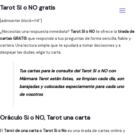
Ir
Tarot SI o NO gratis
al
Main
contenido
[adinserter block=»14″]
Menu
¿Necesitas una respuesta inmediata?
Tarot SI o NO
te ofrece la
tirada de
cartas GRATIS
que responde a tus preguntas de forma sencilla, fiable y
certera. Una lectura simple que te ayudará a tomar decisiones y a
despejar las dudas, elige tu carta.
Tus cartas para la consulta del Tarot Si o NO con
Mármara Tarot están listas, se limpian cada día, son
barajadas y colocadas especiamente para cada uno
de vosotros
Oráculo Si o NO, Tarot una carta
El
Tarot de una carta o Tarot Si o No
es una tirada de cartas online y