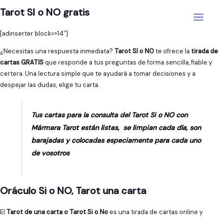
Ir
Tarot SI o NO gratis
al
Main
contenido
[adinserter block=»14″]
Menu
¿Necesitas una respuesta inmediata?
Tarot SI o NO
te ofrece la
tirada de
cartas GRATIS
que responde a tus preguntas de forma sencilla, fiable y
certera. Una lectura simple que te ayudará a tomar decisiones y a
despejar las dudas, elige tu carta.
Tus cartas para la consulta del Tarot Si o NO con
Mármara Tarot están listas, se limpian cada día, son
barajadas y colocadas especiamente para cada uno
de vosotros
Oráculo Si o NO, Tarot una carta
El
Tarot de una carta o Tarot Si o No
es una tirada de cartas online y