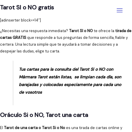
Ir
Tarot SI o NO gratis
al
Main
contenido
[adinserter block=»14″]
Menu
¿Necesitas una respuesta inmediata?
Tarot SI o NO
te ofrece la
tirada de
cartas GRATIS
que responde a tus preguntas de forma sencilla, fiable y
certera. Una lectura simple que te ayudará a tomar decisiones y a
despejar las dudas, elige tu carta.
Tus cartas para la consulta del Tarot Si o NO con
Mármara Tarot están listas, se limpian cada día, son
barajadas y colocadas especiamente para cada uno
de vosotros
Oráculo Si o NO, Tarot una carta
El
Tarot de una carta o Tarot Si o No
es una tirada de cartas online y