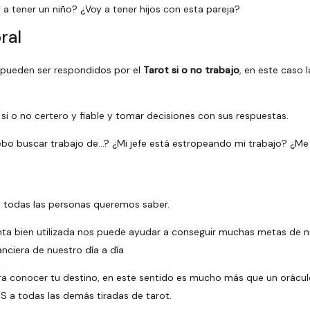
a tener un niño? ¿Voy a tener hijos con esta pareja?
ral
n pueden ser respondidos por el
Tarot si o no trabajo
, en este caso 
si o no certero y fiable y tomar decisiones con sus respuestas.
ebo buscar trabajo de…? ¿Mi jefe está estropeando mi trabajo? ¿Me
ue todas las personas queremos saber.
ienta bien utilizada nos puede ayudar a conseguir muchas metas de n
anciera de nuestro día a día
ra conocer tu destino, en este sentido es mucho más que un oráculo
IS a todas las demás tiradas de tarot.