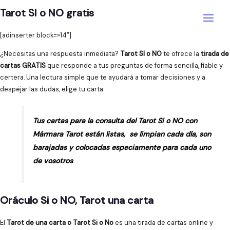
Ir
Tarot SI o NO gratis
al
Main
contenido
[adinserter block=»14″]
Menu
¿Necesitas una respuesta inmediata?
Tarot SI o NO
te ofrece la
tirada de
cartas GRATIS
que responde a tus preguntas de forma sencilla, fiable y
certera. Una lectura simple que te ayudará a tomar decisiones y a
despejar las dudas, elige tu carta.
Tus cartas para la consulta del Tarot Si o NO con
Mármara Tarot están listas, se limpian cada día, son
barajadas y colocadas especiamente para cada uno
de vosotros
Oráculo Si o NO, Tarot una carta
El
Tarot de una carta o Tarot Si o No
es una tirada de cartas online y