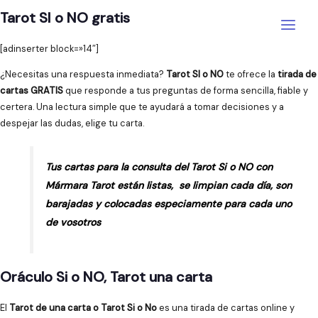
Ir
Tarot SI o NO gratis
al
Main
contenido
[adinserter block=»14″]
Menu
¿Necesitas una respuesta inmediata?
Tarot SI o NO
te ofrece la
tirada de
cartas GRATIS
que responde a tus preguntas de forma sencilla, fiable y
certera. Una lectura simple que te ayudará a tomar decisiones y a
despejar las dudas, elige tu carta.
Tus cartas para la consulta del Tarot Si o NO con
Mármara Tarot están listas, se limpian cada día, son
barajadas y colocadas especiamente para cada uno
de vosotros
Oráculo Si o NO, Tarot una carta
El
Tarot de una carta o Tarot Si o No
es una tirada de cartas online y