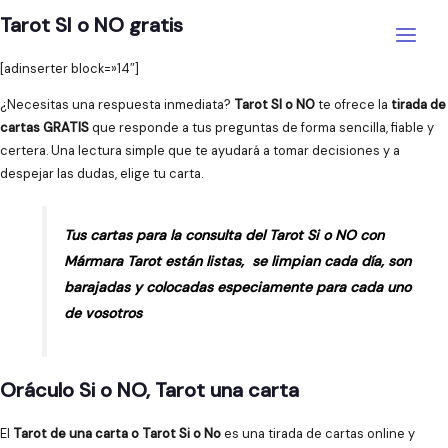
Ir
Tarot SI o NO gratis
al
Main
contenido
[adinserter block=»14″]
Menu
¿Necesitas una respuesta inmediata?
Tarot SI o NO
te ofrece la
tirada de
cartas GRATIS
que responde a tus preguntas de forma sencilla, fiable y
certera. Una lectura simple que te ayudará a tomar decisiones y a
despejar las dudas, elige tu carta.
Tus cartas para la consulta del Tarot Si o NO con
Mármara Tarot están listas, se limpian cada día, son
barajadas y colocadas especiamente para cada uno
de vosotros
Oráculo Si o NO, Tarot una carta
El
Tarot de una carta o Tarot Si o No
es una tirada de cartas online y