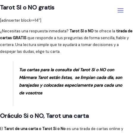
Ir
Tarot SI o NO gratis
al
Main
contenido
[adinserter block=»14″]
Menu
¿Necesitas una respuesta inmediata?
Tarot SI o NO
te ofrece la
tirada de
cartas GRATIS
que responde a tus preguntas de forma sencilla, fiable y
certera. Una lectura simple que te ayudará a tomar decisiones y a
despejar las dudas, elige tu carta.
Tus cartas para la consulta del Tarot Si o NO con
Mármara Tarot están listas, se limpian cada día, son
barajadas y colocadas especiamente para cada uno
de vosotros
Oráculo Si o NO, Tarot una carta
El
Tarot de una carta o Tarot Si o No
es una tirada de cartas online y